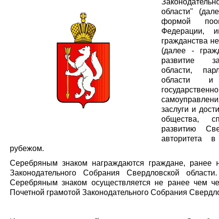
Законодател
области" (дал
формой поо
Федерации, и
гражданства н
(далее - граж
развитие за
области, пар
области и 
государствен
самоуправлен
заслуги и дос
общества, с
развитию Све
авторитета 
рубежом.
Серебряным знаком награждаются граждане, ранее 
Законодательного Собрания Свердловской области
Серебряным знаком осуществляется не ранее чем че
Почетной грамотой Законодательного Собрания Свердло