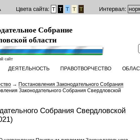
A
Цвета сайта:
Т
Т
Т
Т
Т
Интервал:
нор
одательное Собрание
ловской области
й сайт
ДЕЯТЕЛЬНОСТЬ
ПРАВОТВОРЧЕСТВО
ОБЛАС
ство
→
Постановления Законодательного Собрания
вления Законодательного Собрания Свердловской
дательного Собрания Свердловской
021)