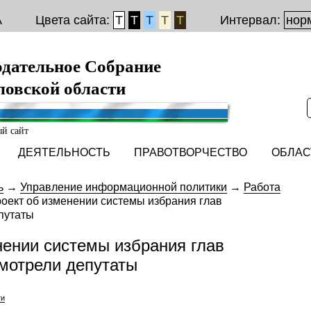
A
Цвета сайта:
Т
Т
Т
Т
Т
Интервал:
нор
одательное Собрание
ловской области
й сайт
ДЕЯТЕЛЬНОСТЬ
ПРАВОТВОРЧЕСТВО
ОБЛАС
ь
→
Управление информационной политики
→
Работа
оект об изменении системы избрания глав
путаты
нении системы избрания глав
мотрели депутаты
ти