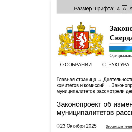
Размер шрифта:
A
A
Закон
Сверд
Официальны
О СОБРАНИИ
СТРУКТУРА
Главная страница
→
Деятельност
комитетов и комиссий
→
Законопр
муниципалитетов рассмотрели де
Законопроект об изме
муниципалитетов расс
23 Октября 2025
Версия для печа